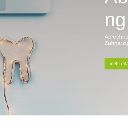
ng
Abrechnun
Zahnarzt
mehr erf