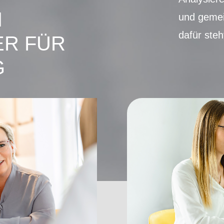
N
und gemei
dafür ste
ER FÜR
G