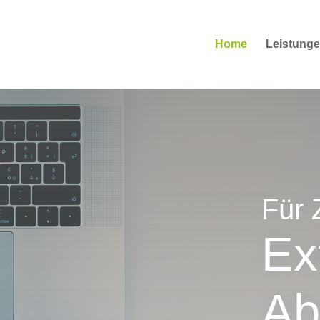
Home
Leistung
Für 
Ex
Ab