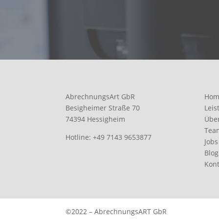
AbrechnungsArt GbR
Hom
Besigheimer Straße 70
Leis
74394 Hessigheim
Übe
Tea
Hotline:
+49 7143 9653877
Jobs
Blog
Kont
©2022 – AbrechnungsART GbR